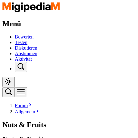
Menü
Bewerten
Testen
Diskutieren
Abstimmen
Aktivität
Forum
Allgemein
Nuts & Fruits