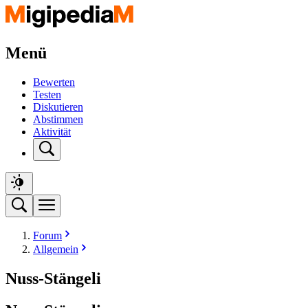
Menü
Bewerten
Testen
Diskutieren
Abstimmen
Aktivität
Forum
Allgemein
Nuss-Stängeli