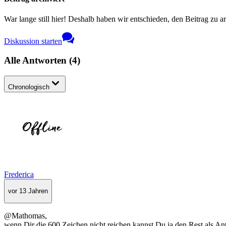
War lange still hier! Deshalb haben wir entschieden, den Beitrag zu a
Diskussion starten
Alle Antworten
(
4
)
Chronologisch
Frederica
vor 13 Jahren
@Mathomas,
wenn Dir die 600 Zeichen nicht reichen kannst Du ja den Rest als An