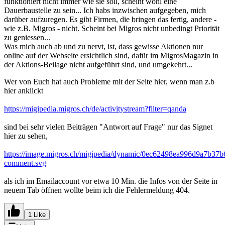
funktioniert nicht immer wie sie soll, scheint wohl eine
Dauerbaustelle zu sein... Ich habs inzwischen aufgegeben, mich
darüber aufzuregen. Es gibt Firmen, die bringen das fertig, andere -
wie z.B. Migros - nicht. Scheint bei Migros nicht unbedingt Priorität
zu geniessen...
Was mich auch ab und zu nervt, ist, dass gewisse Aktionen nur
online auf der Webseite ersichtlich sind, dafür im MigrosMagazin in
der Aktions-Beilage nicht aufgeführt sind, und umgekehrt...
Wer von Euch hat auch Probleme mit der Seite hier, wenn man z.b
hier anklickt
https://migipedia.migros.ch/de/activitystream?filter=qanda
sind bei sehr vielen Beiträgen "Antwort auf Frage" nur das Signet
hier zu sehen,
https://image.migros.ch/migipedia/dynamic/0ec62498ea996d9a7b37
comment.svg
als ich im Emailaccount vor etwa 10 Min. die Infos von der Seite in
neuem Tab öffnen wollte beim ich die Fehlermeldung 404.
1 Like