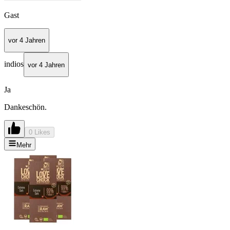
Gast
vor 4 Jahren
indios
vor 4 Jahren
Ja
Dankeschön.
0 Likes
Mehr