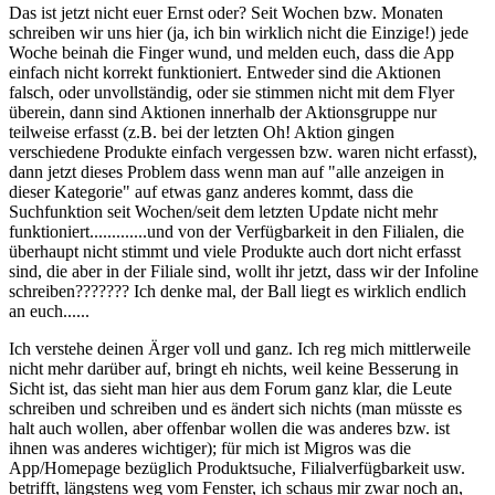
Das ist jetzt nicht euer Ernst oder? Seit Wochen bzw. Monaten
schreiben wir uns hier (ja, ich bin wirklich nicht die Einzige!) jede
Woche beinah die Finger wund, und melden euch, dass die App
einfach nicht korrekt funktioniert. Entweder sind die Aktionen
falsch, oder unvollständig, oder sie stimmen nicht mit dem Flyer
überein, dann sind Aktionen innerhalb der Aktionsgruppe nur
teilweise erfasst (z.B. bei der letzten Oh! Aktion gingen
verschiedene Produkte einfach vergessen bzw. waren nicht erfasst),
dann jetzt dieses Problem dass wenn man auf "alle anzeigen in
dieser Kategorie" auf etwas ganz anderes kommt, dass die
Suchfunktion seit Wochen/seit dem letzten Update nicht mehr
funktioniert.............und von der Verfügbarkeit in den Filialen, die
überhaupt nicht stimmt und viele Produkte auch dort nicht erfasst
sind, die aber in der Filiale sind, wollt ihr jetzt, dass wir der Infoline
schreiben??????? Ich denke mal, der Ball liegt es wirklich endlich
an euch......
Ich verstehe deinen Ärger voll und ganz. Ich reg mich mittlerweile
nicht mehr darüber auf, bringt eh nichts, weil keine Besserung in
Sicht ist, das sieht man hier aus dem Forum ganz klar, die Leute
schreiben und schreiben und es ändert sich nichts (man müsste es
halt auch wollen, aber offenbar wollen die was anderes bzw. ist
ihnen was anderes wichtiger); für mich ist Migros was die
App/Homepage bezüglich Produktsuche, Filialverfügbarkeit usw.
betrifft, längstens weg vom Fenster, ich schaus mir zwar noch an,