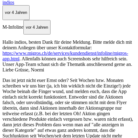
indios
vor 4 Jahren
M-Infoline
vor 4 Jahren
Hallo indios, besten Dank für deine Meldung. Bitte melde dich mit
deinem Anliegen über unser Kontaktformular:
https://www.migros.ch/de/services/kundendienst/infoline/migros-
app.html
. Allenfalls können auch Screenshots sehr hilfreich sein.
Unser App-Team schaut sich die Thematik anschliessend gerne an.
Liebe Grüsse, Noemi
Das ist jetzt nicht euer Ernst oder? Seit Wochen bzw. Monaten
schreiben wir uns hier (ja, ich bin wirklich nicht die Einzige!) jede
Woche beinah die Finger wund, und melden euch, dass die App
einfach nicht korrekt funktioniert. Entweder sind die Aktionen
falsch, oder unvollständig, oder sie stimmen nicht mit dem Flyer
überein, dann sind Aktionen innerhalb der Aktionsgruppe nur
teilweise erfasst (z.B. bei der letzten Oh! Aktion gingen
verschiedene Produkte einfach vergessen bzw. waren nicht erfasst),
dann jetzt dieses Problem dass wenn man auf "alle anzeigen in
dieser Kategorie" auf etwas ganz anderes kommt, dass die
Suchfunktion seit Wochen/seit dem letzten Update nicht mehr