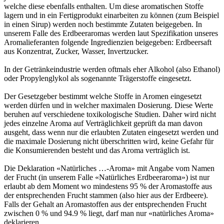
welche diese ebenfalls enthalten. Um diese aromatischen Stoffe
lagern und in ein Fertigprodukt einarbeiten zu können (zum Beispiel
in einen Sirup) werden noch bestimmte Zutaten beigegeben. In
unserem Falle des Erdbeeraromas werden laut Spezifikation unseres
Aromalieferanten folgende Ingredienzien beigegeben: Erdbeersaft
aus Konzentrat, Zucker, Wasser, Invertzucker.
In der Getränkeindustrie werden oftmals eher Alkohol (also Ethanol)
oder Propylenglykol als sogenannte Trägerstoffe eingesetzt.
Der Gesetzgeber bestimmt welche Stoffe in Aromen eingesetzt
werden dürfen und in welcher maximalen Dosierung. Diese Werte
beruhen auf verschiedene toxikologische Studien. Daher wird nicht
jedes einzelne Aroma auf Verträglichkeit geprüft da man davon
ausgeht, dass wenn nur die erlaubten Zutaten eingesetzt werden und
die maximale Dosierung nicht überschritten wird, keine Gefahr für
die Konsumierenden besteht und das Aroma verträglich ist.
Die Deklaration «Natürliches …-Aroma» mit Angabe vom Namen
der Frucht (in unserem Falle «Natürliches Erdbeeraroma») ist nur
erlaubt ab dem Moment wo mindestens 95 % der Aromastoffe aus
der entsprechenden Frucht stammen (also hier aus der Erdbeere).
Falls der Gehalt an Aromastoffen aus der entsprechenden Frucht
zwischen 0 % und 94.9 % liegt, darf man nur «natürliches Aroma»
deklarieren.