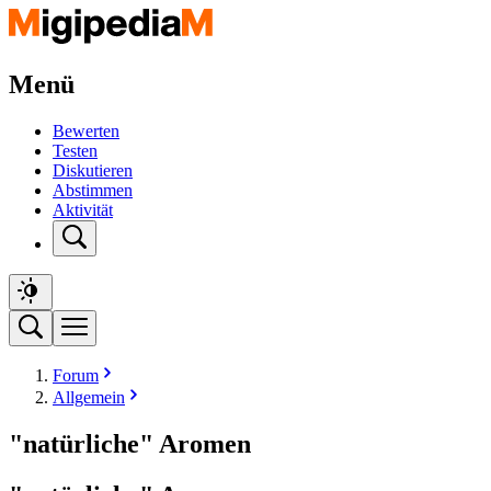
Menü
Bewerten
Testen
Diskutieren
Abstimmen
Aktivität
Forum
Allgemein
"natürliche" Aromen