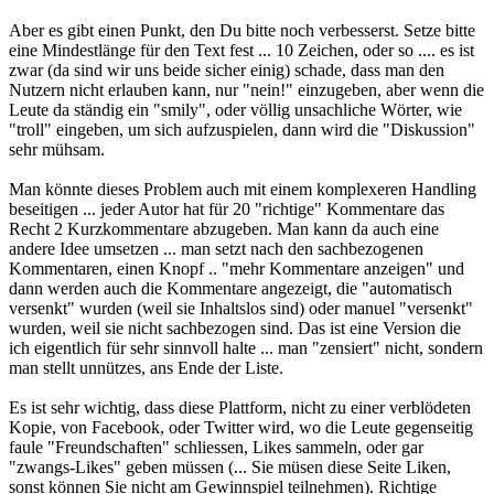
Aber es gibt einen Punkt, den Du bitte noch verbesserst. Setze bitte
eine Mindestlänge für den Text fest ... 10 Zeichen, oder so .... es ist
zwar (da sind wir uns beide sicher einig) schade, dass man den
Nutzern nicht erlauben kann, nur "nein!" einzugeben, aber wenn die
Leute da ständig ein "smily", oder völlig unsachliche Wörter, wie
"troll" eingeben, um sich aufzuspielen, dann wird die "Diskussion"
sehr mühsam.
Man könnte dieses Problem auch mit einem komplexeren Handling
beseitigen ... jeder Autor hat für 20 "richtige" Kommentare das
Recht 2 Kurzkommentare abzugeben. Man kann da auch eine
andere Idee umsetzen ... man setzt nach den sachbezogenen
Kommentaren, einen Knopf .. "mehr Kommentare anzeigen" und
dann werden auch die Kommentare angezeigt, die "automatisch
versenkt" wurden (weil sie Inhaltslos sind) oder manuel "versenkt"
wurden, weil sie nicht sachbezogen sind. Das ist eine Version die
ich eigentlich für sehr sinnvoll halte ... man "zensiert" nicht, sondern
man stellt unnützes, ans Ende der Liste.
Es ist sehr wichtig, dass diese Plattform, nicht zu einer verblödeten
Kopie, von Facebook, oder Twitter wird, wo die Leute gegenseitig
faule "Freundschaften" schliessen, Likes sammeln, oder gar
"zwangs-Likes" geben müssen (... Sie müsen diese Seite Liken,
sonst können Sie nicht am Gewinnspiel teilnehmen). Richtige