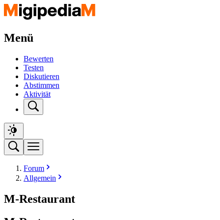
Menü
Bewerten
Testen
Diskutieren
Abstimmen
Aktivität
Forum
Allgemein
M-Restaurant