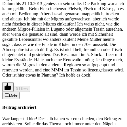
Datum bis 21.10.2013 geniessbar sein sollte. Die Packung war auch
kaum gekühlt. Beim Fleisch ebenso. Fleisch, Fisch und Käse gab es
auch mit Bedienung. Aber das sah genauso unappetitlich, trocken
und alt aus. Ich bin mit der Migros aufgewachsen, aber ich werde
nicht frisches in dieser Migros einkaufen! Ich weiss nicht, wie die
anderen Migros-Filialen in Lugano oder allgemein Tessin aussehen,
aber wenn die genauso alt sind, dann werde ich mit Sicherheit
gekühlte Lebensmittel wo anders kaufen! Meine Mutter meinte
sogar, dass es wie die Filiale in Kloten in den 70er aussieht. Die
Atmosphäre ist auch dürftig. Es ist nicht hell, freundlich oder frisch
eingerichtet und gestrichen. Das Restaurant im 5. Stock... Leer und
kleine Essstände. Hätte auch eine Renovation nötig. Ich frage mich,
warum die Migros in den anderen Regionen so aufgepeppt und
renoviert werden, und eine MMM im Tessin so liegengelassen wird.
Oder ist hier etwas in Planung? Ich hoffe es doch!
0 Likes
Mehr
Beitrag archiviert
War lange still hier! Deshalb haben wir entschieden, den Beitrag zu
archivieren. Sollte dir das Thema noch immer unter den Nägeln