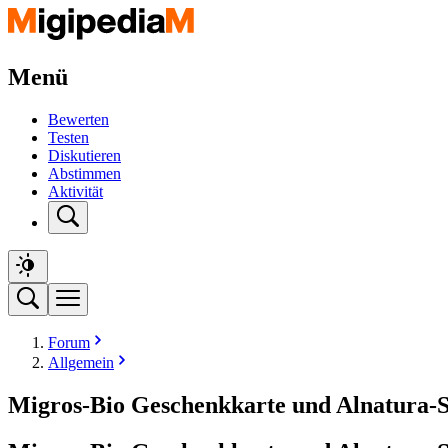
Menü
Bewerten
Testen
Diskutieren
Abstimmen
Aktivität
Forum
Allgemein
Migros-Bio Geschenkkarte und Alnatura-S