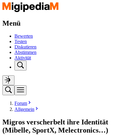
Menü
Bewerten
Testen
Diskutieren
Abstimmen
Aktivität
Forum
Allgemein
Migros verscherbelt ihre Identität
(Mibelle, SportX, Melectronics…)