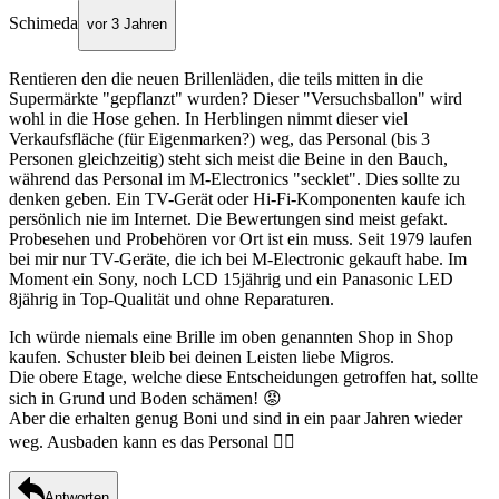
Schimeda
vor 3 Jahren
Rentieren den die neuen Brillenläden, die teils mitten in die
Supermärkte "gepflanzt" wurden? Dieser "Versuchsballon" wird
wohl in die Hose gehen. In Herblingen nimmt dieser viel
Verkaufsfläche (für Eigenmarken?) weg, das Personal (bis 3
Personen gleichzeitig) steht sich meist die Beine in den Bauch,
während das Personal im M-Electronics "secklet". Dies sollte zu
denken geben. Ein TV-Gerät oder Hi-Fi-Komponenten kaufe ich
persönlich nie im Internet. Die Bewertungen sind meist gefakt.
Probesehen und Probehören vor Ort ist ein muss. Seit 1979 laufen
bei mir nur TV-Geräte, die ich bei M-Electronic gekauft habe. Im
Moment ein Sony, noch LCD 15jährig und ein Panasonic LED
8jährig in Top-Qualität und ohne Reparaturen.
Ich würde niemals eine Brille im oben genannten Shop in Shop
kaufen. Schuster bleib bei deinen Leisten liebe Migros.
Die obere Etage, welche diese Entscheidungen getroffen hat, sollte
sich in Grund und Boden schämen! 😡
Aber die erhalten genug Boni und sind in ein paar Jahren wieder
weg. Ausbaden kann es das Personal 🤦‍♀️
Antworten