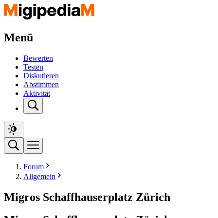
Menü
Bewerten
Testen
Diskutieren
Abstimmen
Aktivität
Forum
Allgemein
Migros Schaffhauserplatz Zürich