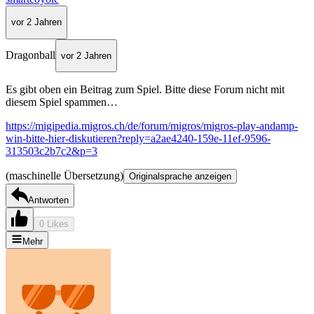
vor 2 Jahren
Dragonball
vor 2 Jahren
Es gibt oben ein Beitrag zum Spiel. Bitte diese Forum nicht mit
diesem Spiel spammen…
https://migipedia.migros.ch/de/forum/migros/migros-play-andamp-
win-bitte-hier-diskutieren?reply=a2ae4240-159e-11ef-9596-
313503c2b7c2&p=3
(maschinelle Übersetzung)
Originalsprache anzeigen
Antworten
0 Likes
Mehr