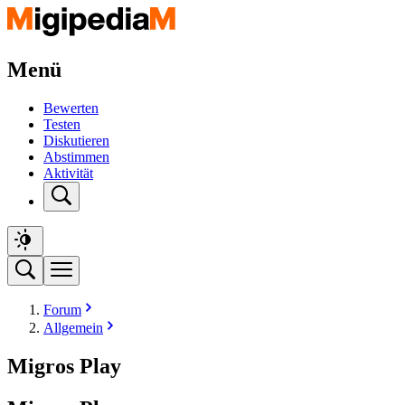
Menü
Bewerten
Testen
Diskutieren
Abstimmen
Aktivität
Forum
Allgemein
Migros Play