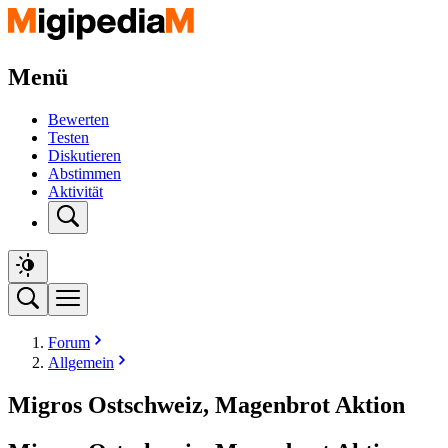
Menü
Bewerten
Testen
Diskutieren
Abstimmen
Aktivität
Forum
Allgemein
Migros Ostschweiz, Magenbrot Aktion