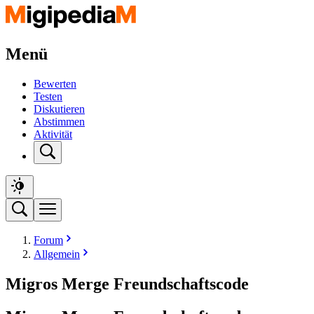
Menü
Bewerten
Testen
Diskutieren
Abstimmen
Aktivität
Forum
Allgemein
Migros Merge Freundschaftscode