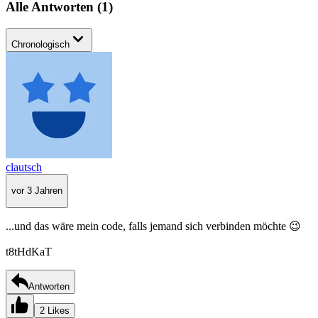
Alle Antworten
(
1
)
Chronologisch
clautsch
vor 3 Jahren
...und das wäre mein code, falls jemand sich verbinden möchte 😉
t8tHdKaT
Antworten
2 Likes