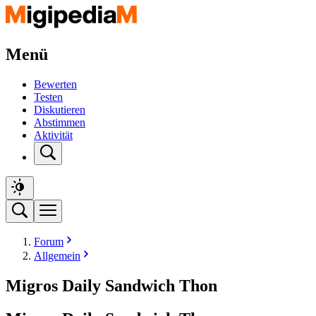
Menü
Bewerten
Testen
Diskutieren
Abstimmen
Aktivität
Forum
Allgemein
Migros Daily Sandwich Thon