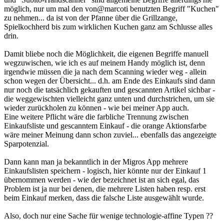
möglich, nur um mal den von@marcoti benutzten Begriff "Kuchen"
zu nehmen... da ist von der Pfanne über die Grillzange,
Spielkochherd bis zum wirklichen Kuchen ganz am Schlusse alles
drin.
Damit bliebe noch die Möglichkeit, die eigenen Begriffe manuell
wegzuwischen, wie ich es auf meinem Handy möglich ist, denn
irgendwie müssen die ja nach dem Scanning wieder weg - allein
schon wegen der Übersicht... d.h. am Ende des Einkaufs sind dann
nur noch die tatsächlich gekauften und gescannten Artikel sichbar -
die weggewischten vielleicht ganz unten und durchstrichen, um sie
wieder zurückholen zu können - wie bei meiner App auch.
Eine weitere Pflicht wäre die farbliche Trennung zwischen
Einkaufsliste und gescanntem Einkauf - die orange Aktionsfarbe
wäre meiner Meinung dann schon zuviel... ebenfalls das angezeigte
Sparpotenzial.
Dann kann man ja bekanntlich in der Migros App mehrere
Einkaufslisten speichern - logisch, hier könnte nur der Einkauf 1
übernommen werden - wie der bezeichnet ist an sich egal, das
Problem ist ja nur bei denen, die mehrere Listen haben resp. erst
beim Einkauf merken, dass die falsche Liste ausgewählt wurde.
Also, doch nur eine Sache für wenige technologie-affine Typen ??