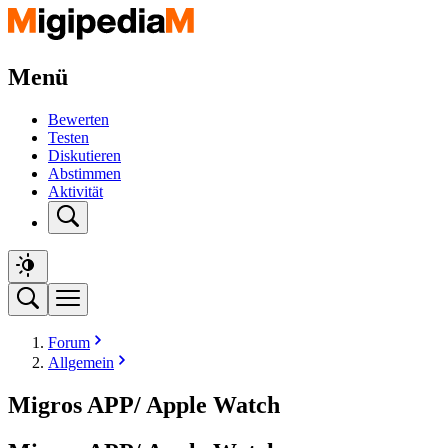
Menü
Bewerten
Testen
Diskutieren
Abstimmen
Aktivität
Forum
Allgemein
Migros APP/ Apple Watch