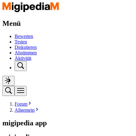
Menü
Bewerten
Testen
Diskutieren
Abstimmen
Aktivität
Forum
Allgemein
migipedia app