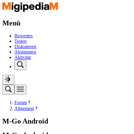
Menü
Bewerten
Testen
Diskutieren
Abstimmen
Aktivität
Forum
Allgemein
M-Go Android