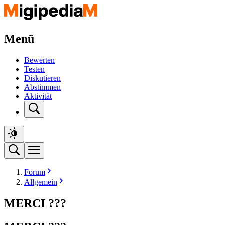
Menü
Bewerten
Testen
Diskutieren
Abstimmen
Aktivität
Forum
Allgemein
MERCI ???