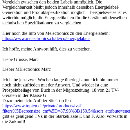
Vergleich zwischen den beiden Labels unmöglich. Die
Vergleichbarkeit bleibt jedoch innerhalb derselben Energielabel-
Generation und Produktspezifikation möglich – beispielsweise ist es
weiterhin möglich, die Energieetiketten für die Geräte mit denselben
technischen Spezifikationen zu vergleichen.
Hier noch die Info von Melectronics zu den Energielabeln:
https://www.melectronics.ch/de/cp/energielabels
Ich hoffe, meine Antwort hilft, dies zu verstehen.
Liebe Grüsse, Marc
Lieber MElectronics-Marc
Ich habe jetzt zwei Wochen lange überlegt - nun: ich bin immer
noch nicht zufrieden mit der Antwort. Und wieder ist eine
Prospektbeilage von Euch in der Migroszeitung: 18 von 21 TV-
Geräten in der Klasse G.
Dazu meine ich: Auf der Site TopTen
https://www.topten.ch/private/products/tvs?
filters%5Bscreensize_cm%5D=87.93%3B150.54&sort_attribute=energ
gibt es genügend TVs in der Stärkeklasse E und F. Also: vorwärts in
die Zukunft!