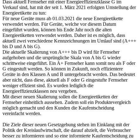
Dass aktuell Fernseher mit einer Energieeffizienzklasse G im
Verkauf sind, hat mit der seit 1. März 2021 erfolgten Umstellung der
Energieetikette zu tun:
Für neue Geräte muss ab 01.03.2021 die neue Energieetikette
verwendet werden. Für Geräte, welche vor diesem Datum
eingeführt wurden, können bis Ende Jahr noch die alten
Energieetiketten verwendet werden. Daher ist es möglich, dass
aktuell zwei verschiedene Kennzeichnungen im Umlauf sind (A+++
bis D und A bis G).
Die aktuelle Skalierung von A+++ bis D wird für Fernseher
aufgehoben und die ursprüngliche Skala von A bis G wieder
schrittweise eingeführt. Ein A+ Fernseher kann somit neu als F oder
G eingestuft werden. So können in Zukunft, noch effizientere
Geräte in den Klassen A und B untergebracht werden. Das bedeutet
aber nicht, dass diese, aktuell als F oder G eingestufte Fernseher
weniger effizient sind. Es wurden lediglich die
Energieeffizienzklassen neu vergeben.
Mit dieser neuen Skalierung sollen die Energieetiketten der
Fernseher einheitlich aussehen. Zudem soll ein Produktevergleich
möglich gemacht und den Kunden die Kaufentscheidung
vereinfacht werden.
Die Ziele dieser neuen Gesetzgebung stehen im Einklang mit der
Politik der Kreislaufwirtschaft, die darauf abzielt, die Verbraucher
besser zu informieren und so eine informierte Kaufentscheidung zu