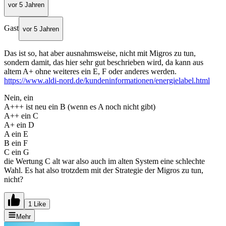
vor 5 Jahren
Gast
vor 5 Jahren
Das ist so, hat aber ausnahmsweise, nicht mit Migros zu tun,
sondern damit, das hier sehr gut beschrieben wird, da kann aus
altem A+ ohne weiteres ein E, F oder anderes werden.
https://www.aldi-nord.de/kundeninformationen/energielabel.html
Nein, ein
A+++ ist neu ein B (wenn es A noch nicht gibt)
A++ ein C
A+ ein D
A ein E
B ein F
C ein G
die Wertung C alt war also auch im alten System eine schlechte
Wahl. Es hat also trotzdem mit der Strategie der Migros zu tun,
nicht?
1 Like
Mehr