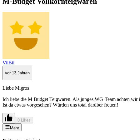
M-Budget Vollkornteigwaren
ViiBii
vor 13 Jahren
Liebe Migros
Ich liebe die M-Budget Teigwaren. Als junges WG-Team achten wir i
Ist da etwas vorgesehen? Würden uns total darüber freuen!
0 Likes
Mehr