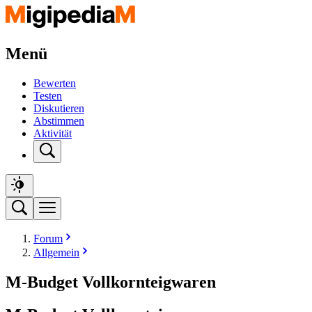
Menü
Bewerten
Testen
Diskutieren
Abstimmen
Aktivität
Forum
Allgemein
M-Budget Vollkornteigwaren