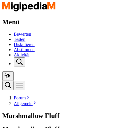
Menü
Bewerten
Testen
Diskutieren
Abstimmen
Aktivität
Forum
Allgemein
Marshmallow Fluff