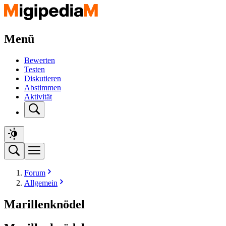
Menü
Bewerten
Testen
Diskutieren
Abstimmen
Aktivität
Forum
Allgemein
Marillenknödel