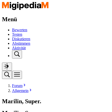
Menü
Bewerten
Testen
Diskutieren
Abstimmen
Aktivität
Forum
Allgemein
Marilin, Super.