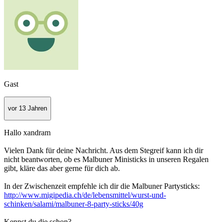
Gast
vor 13 Jahren
Hallo xandram
Vielen Dank für deine Nachricht. Aus dem Stegreif kann ich dir
nicht beantworten, ob es Malbuner Ministicks in unseren Regalen
gibt, kläre das aber gerne für dich ab.
In der Zwischenzeit empfehle ich dir die Malbuner Partysticks:
http://www.migipedia.ch/de/lebensmittel/wurst-und-
schinken/salami/malbuner-8-party-sticks/40g
Kennst du die schon?