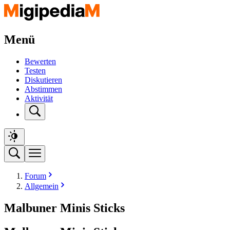
Menü
Bewerten
Testen
Diskutieren
Abstimmen
Aktivität
Forum
Allgemein
Malbuner Minis Sticks