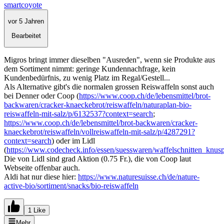
smartcoyote
vor 5 Jahren
Bearbeitet
Migros bringt immer dieselben "Ausreden", wenn sie Produkte aus
dem Sortiment nimmt: geringe Kundennachfrage, kein
Kundenbedürfnis, zu wenig Platz im Regal/Gestell...
Als Alternative gibt's die normalen grossen Reiswaffeln sonst auch
bei Denner oder Coop (
https://www.coop.ch/de/lebensmittel/brot-
backwaren/cracker-knaeckebrot/reiswaffeln/naturaplan-bio-
reiswaffeln-mit-salz/p/6132537?context=search
;
https://www.coop.ch/de/lebensmittel/brot-backwaren/cracker-
knaeckebrot/reiswaffeln/vollreiswaffeln-mit-salz/p/4287291?
context=search
) oder im Lidl
(
https://www.codecheck.info/essen/suesswaren/waffelschnitten_kn
Die von Lidl sind grad Aktion (0.75 Fr.), die von Coop laut
Webseite offenbar auch.
Aldi hat nur diese hier:
https://www.naturesuisse.ch/de/nature-
active-bio/sortiment/snacks/bio-reiswaffeln
1 Like
Mehr