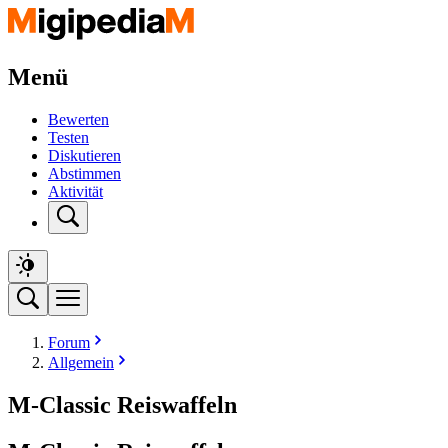
Menü
Bewerten
Testen
Diskutieren
Abstimmen
Aktivität
Forum
Allgemein
M-Classic Reiswaffeln