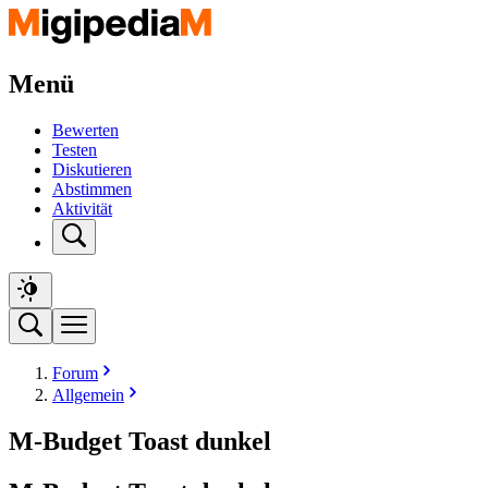
Menü
Bewerten
Testen
Diskutieren
Abstimmen
Aktivität
Forum
Allgemein
M-Budget Toast dunkel