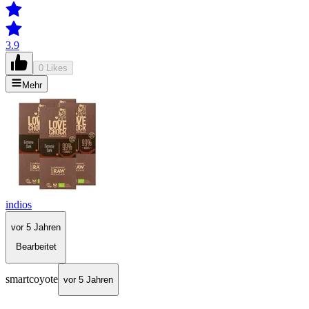
3.9
0 Likes
Mehr
indios
vor 5 Jahren
Bearbeitet
smartcoyote
vor 5 Jahren