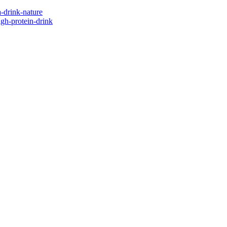
a-drink-nature
igh-protein-drink