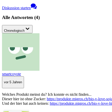
Diskussion starten
Alle Antworten
(
4
)
Chronologisch
smartcoyote
vor 5 Jahren
Welches Produkt meinst du? Ich konnte es nicht finden...
Dieser hier ist ohne Zucker:
https://produkte.migros.ch/bio-v-love-soj
Und der hier hat auch keinen:
https://produkte.migros.ch/bio-v-love-h