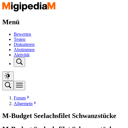
Menü
Bewerten
Testen
Diskutieren
Abstimmen
Aktivität
Forum
Allgemein
M-Budget Seelachsfilet Schwanzstücke