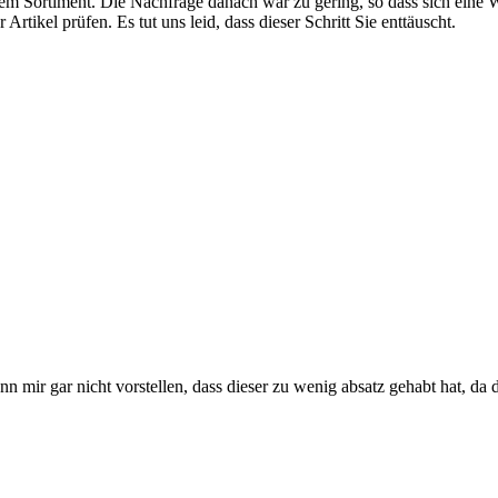
m Sortiment. Die Nachfrage danach war zu gering, so dass sich eine We
rtikel prüfen. Es tut uns leid, dass dieser Schritt Sie enttäuscht.
nn mir gar nicht vorstellen, dass dieser zu wenig absatz gehabt hat, da