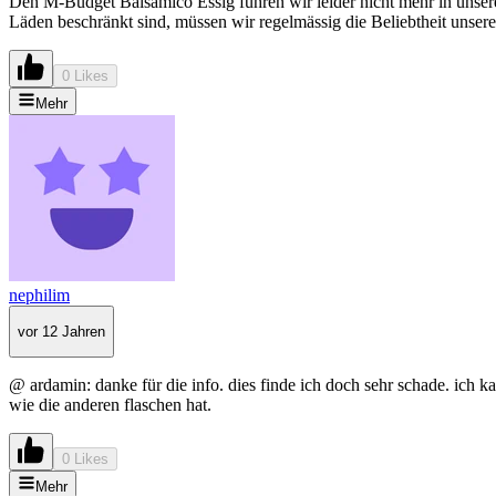
Den M-Budget Balsamico Essig führen wir leider nicht mehr in unsere
Läden beschränkt sind, müssen wir regelmässig die Beliebtheit unserer A
0 Likes
Mehr
nephilim
vor 12 Jahren
@ ardamin: danke für die info. dies finde ich doch sehr schade. ich ka
wie die anderen flaschen hat.
0 Likes
Mehr