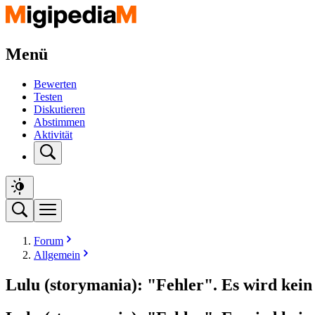
Menü
Bewerten
Testen
Diskutieren
Abstimmen
Aktivität
Forum
Allgemein
Lulu (storymania): "Fehler". Es wird kein 