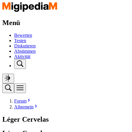
Menü
Bewerten
Testen
Diskutieren
Abstimmen
Aktivität
Forum
Allgemein
Léger Cervelas