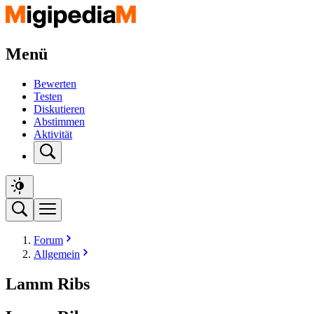
Menü
Bewerten
Testen
Diskutieren
Abstimmen
Aktivität
Forum
Allgemein
Lamm Ribs