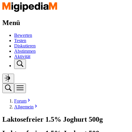
Menü
Bewerten
Testen
Diskutieren
Abstimmen
Aktivität
Forum
Allgemein
Laktosefreier 1.5% Joghurt 500g