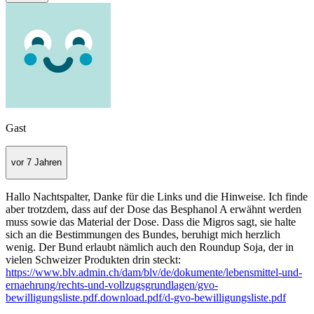
Gast
vor 7 Jahren
Hallo Nachtspalter, Danke für die Links und die Hinweise. Ich finde
aber trotzdem, dass auf der Dose das Besphanol A erwähnt werden
muss sowie das Material der Dose. Dass die Migros sagt, sie halte
sich an die Bestimmungen des Bundes, beruhigt mich herzlich
wenig. Der Bund erlaubt nämlich auch den Roundup Soja, der in
vielen Schweizer Produkten drin steckt:
https://www.blv.admin.ch/dam/blv/de/dokumente/lebensmittel-und-
ernaehrung/rechts-und-vollzugsgrundlagen/gvo-
bewilligungsliste.pdf.download.pdf/d-gvo-bewilligungsliste.pdf