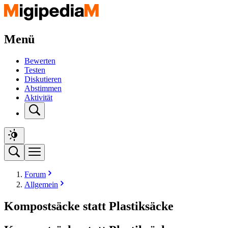
Menü
Bewerten
Testen
Diskutieren
Abstimmen
Aktivität
Forum
Allgemein
Kompostsäcke statt Plastiksäcke