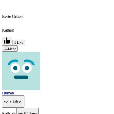
Beste Grüsse
Kathrin
1 Like
Mehr
Human
vor 7 Jahren
Kath_rin
vor 8 Jahren