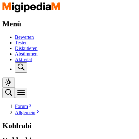
Menü
Bewerten
Testen
Diskutieren
Abstimmen
Aktivität
Forum
Allgemein
Kohlrabi