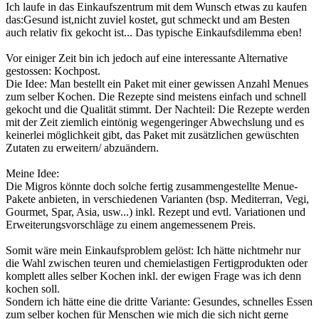
Ich laufe in das Einkaufszentrum mit dem Wunsch etwas zu kaufen
das:Gesund ist,nicht zuviel kostet, gut schmeckt und am Besten
auch relativ fix gekocht ist... Das typische Einkaufsdilemma eben!
Vor einiger Zeit bin ich jedoch auf eine interessante Alternative
gestossen: Kochpost.
Die Idee: Man bestellt ein Paket mit einer gewissen Anzahl Menues
zum selber Kochen. Die Rezepte sind meistens einfach und schnell
gekocht und die Qualität stimmt. Der Nachteil: Die Rezepte werden
mit der Zeit ziemlich eintönig wegengeringer Abwechslung und es
keinerlei möglichkeit gibt, das Paket mit zusätzlichen gewüschten
Zutaten zu erweitern/ abzuändern.
Meine Idee:
Die Migros könnte doch solche fertig zusammengestellte Menue-
Pakete anbieten, in verschiedenen Varianten (bsp. Mediterran, Vegi,
Gourmet, Spar, Asia, usw...) inkl. Rezept und evtl. Variationen und
Erweiterungsvorschläge zu einem angemessenem Preis.
Somit wäre mein Einkaufsproblem gelöst: Ich hätte nichtmehr nur
die Wahl zwischen teuren und chemielastigen Fertigprodukten oder
komplett alles selber Kochen inkl. der ewigen Frage was ich denn
kochen soll.
Sondern ich hätte eine die dritte Variante: Gesundes, schnelles Essen
zum selber kochen für Menschen wie mich die sich nicht gerne