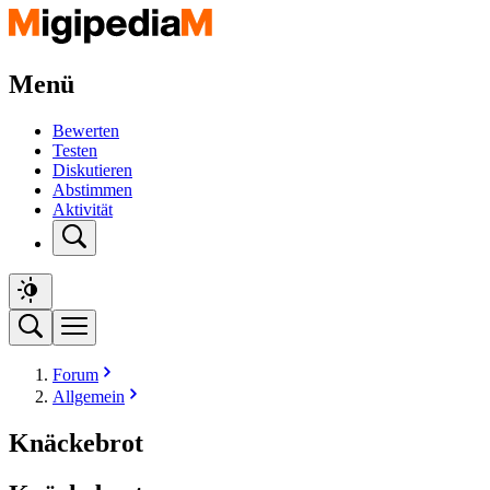
Menü
Bewerten
Testen
Diskutieren
Abstimmen
Aktivität
Forum
Allgemein
Knäckebrot