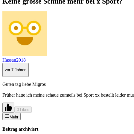
Keine grosse Schuhe mehr bei x Sport?
Hassan2018
vor 7 Jahren
Guten tag liebe Migros
Früher hatte ich meine schaue zumteils bei Sport xx bestellt leider mu
0 Likes
Mehr
Beitrag archiviert