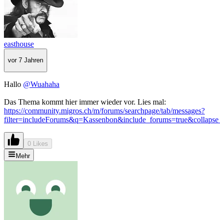
easthouse
vor 7 Jahren
Hallo
@Wuahaha
Das Thema kommt hier immer wieder vor. Lies mal:
https://community.migros.ch/m/forums/searchpage/tab/messages?
filter=includeForums&q=Kassenbon&include_forums=true&collapse_
0 Likes
Mehr