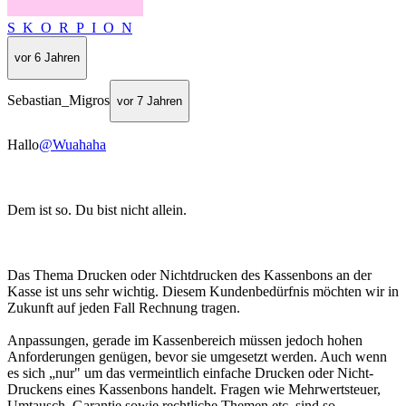
S_K_O_R_P_I_O_N
vor 6 Jahren
Sebastian_Migros
vor 7 Jahren
Hallo
@Wuahaha
Dem ist so. Du bist nicht allein.
Das Thema Drucken oder Nichtdrucken des Kassenbons an der
Kasse ist uns sehr wichtig. Diesem Kundenbedürfnis möchten wir in
Zukunft auf jeden Fall Rechnung tragen.
Anpassungen, gerade im Kassenbereich müssen jedoch hohen
Anforderungen genügen, bevor sie umgesetzt werden. Auch wenn
es sich „nur" um das vermeintlich einfache Drucken oder Nicht-
Druckens eines Kassenbons handelt. Fragen wie Mehrwertsteuer,
Umtausch, Garantie sowie rechtliche Themen etc. sind so