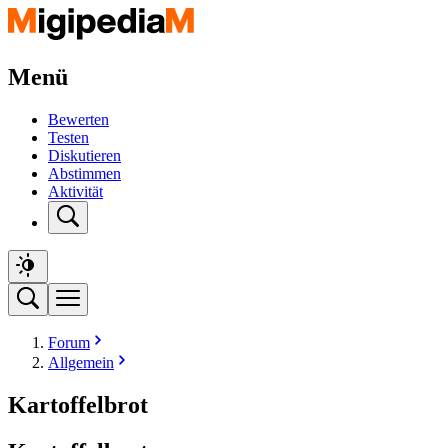
Menü
Bewerten
Testen
Diskutieren
Abstimmen
Aktivität
Forum
Allgemein
Kartoffelbrot