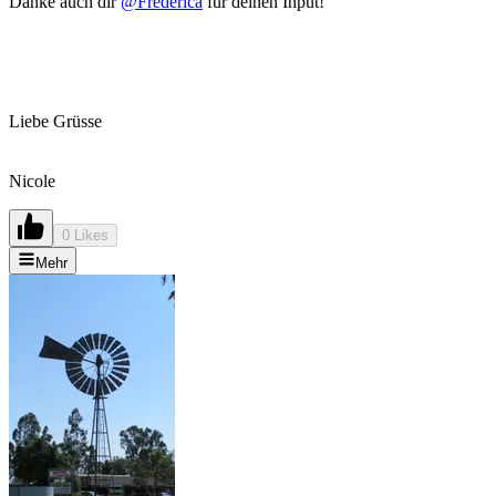
Danke auch dir
@Frederica
für deinen Input!
Liebe Grüsse
Nicole
0 Likes
Mehr