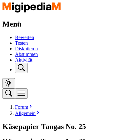
Menü
Bewerten
Testen
Diskutieren
Abstimmen
Aktivität
Forum
Allgemein
Käsepapier Tangas No. 25