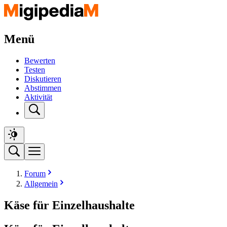
Menü
Bewerten
Testen
Diskutieren
Abstimmen
Aktivität
Forum
Allgemein
Käse für Einzelhaushalte