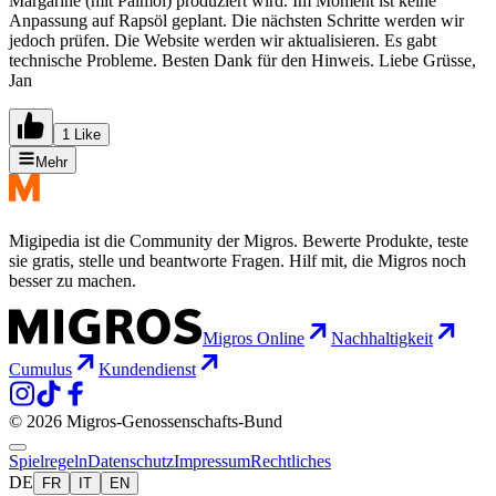
Margarine (mit Palmöl) produziert wird. Im Moment ist keine
Anpassung auf Rapsöl geplant. Die nächsten Schritte werden wir
jedoch prüfen. Die Website werden wir aktualisieren. Es gabt
technische Probleme. Besten Dank für den Hinweis. Liebe Grüsse,
Jan
1 Like
Mehr
Migipedia ist die Community der Migros. Bewerte Produkte, teste
sie gratis, stelle und beantworte Fragen. Hilf mit, die Migros noch
besser zu machen.
Migros Online
Nachhaltigkeit
Cumulus
Kundendienst
© 2026 Migros-Genossenschafts-Bund
Spielregeln
Datenschutz
Impressum
Rechtliches
DE
FR
IT
EN