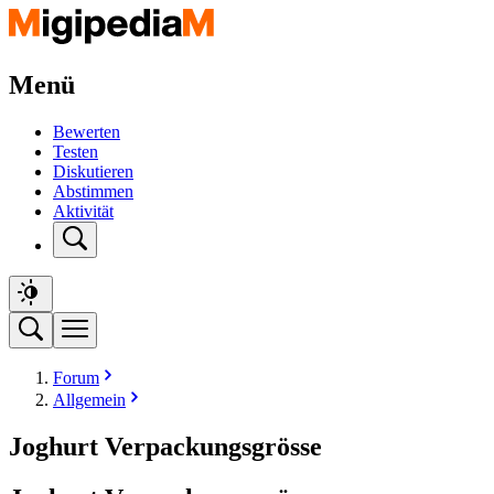
Menü
Bewerten
Testen
Diskutieren
Abstimmen
Aktivität
Forum
Allgemein
Joghurt Verpackungsgrösse