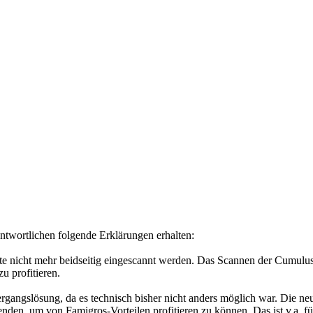
twortlichen folgende Erklärungen erhalten:
rte nicht mehr beidseitig eingescannt werden. Das Scannen der Cumulu
u profitieren.
gangslösung, da es technisch bisher nicht anders möglich war. Die neu
n, um von Famigros-Vorteilen profitieren zu können. Das ist v.a. für K