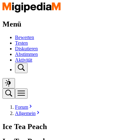
Menü
Bewerten
Testen
Diskutieren
Abstimmen
Aktivität
Forum
Allgemein
Ice Tea Peach