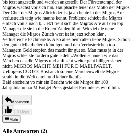
bis jetzt angestellt und werden angestellt. Der Fürstentempel der
Migros wächst vor sich hin. Hauptsache teuer das Motto der Migros.
Der Chef der Migros Zürich der ist ja ab heute in der Migros Are
verlustreich tätig wie manns kennt. Probleme schiebt die Migros
einfach von a nach b. .Jetzt freut sich die Migros Are auf den top
Manager die sie in die Roten Zahlen führt. Wieviel die neue
Manager die Migros Zürich wert ist ist jetzt schon klar .
Verlustreiche Fachmärkte. Also alles beim alten liebe Migros. Schön
den guten Mitarbeitern kündigen und den Verlustreichen top
Managern Geld stopfen das macht ihr gut so. Man muss ja in der
Migros schleckte fördern gute tadeln..Wollen schauen wie das
Märchen das die Migros und auftischt weiter geht billiger sicher
nicht. MIGROS MACHT MEH FÜR D MAELIWAELT.
Uebrigens COOEE B ist auch so eine Märchenwelt de Migros
strahlt in die Welt damit und keiner ikaufts..
Bald erscheint vo mir ein Bericht wie die Mirgos ihr 100
Jahrjubiläum zu M Butget Preis gestaltet Freunde es wir d billi.
Antworten
0 Likes
Mehr
Alle Antworten
(
2
)